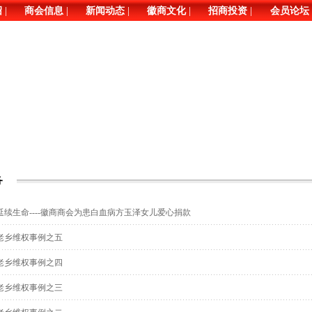
|
|
|
|
|
绍
商会信息
新闻动态
徽商文化
招商投资
会员论坛
务
延续生命----徽商商会为患白血病方玉泽女儿爱心捐款
老乡维权事例之五
老乡维权事例之四
老乡维权事例之三